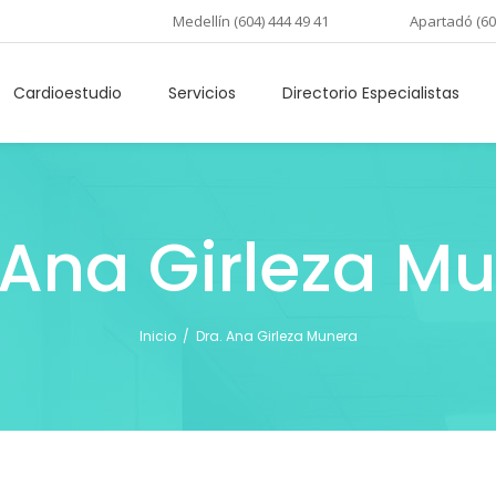
Medellín (604) 444 49 41
Apartadó (60
Cardioestudio
Servicios
Directorio Especialistas
 Ana Girleza M
uienes Somos
Derechos del Paciente
alores
Deberes del Paciente
Inicio
/
Dra. Ana Girleza Munera
istoria
Política de Calidad
uestros Principios
Estados Financieros
isión y Visión
Seguridad y Salud en el
Política de Tratamiento