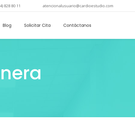
4) 828 80 11
atencionalusuario@cardioestudio.com
Blog
Solicitar Cita
Contáctanos
unera
Medellín
Apartadó
 Trabajo
 de