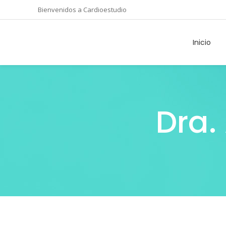
Bienvenidos a Cardioestudio
Inicio
Dra.
Q
V
H
N
M