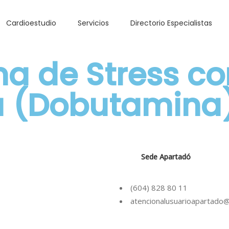
Cardioestudio
Servicios
Directorio Especialistas
a de Stress co
a (Dobutamina
uienes Somos
Derechos del Paciente
alores
Deberes del Paciente
istoria
Política de Calidad
Sede Apartadó
uestros Principios
Estados Financieros
isión y Visión
Seguridad y Salud en el
(604) 828 80 11
atencionalusuarioapartado
Política de Tratamiento
datos Personales