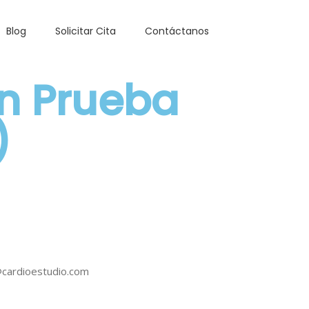
Blog
Solicitar Cita
Contáctanos
n Prueba
)
Medellín
Apartadó
 Trabajo
@cardioestudio.com
 de