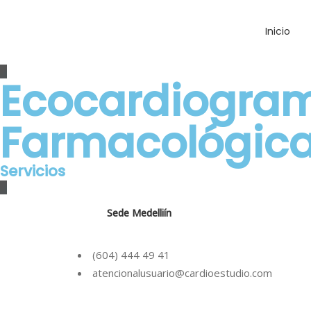
Inicio
Ecocardiogram
Farmacológic
Q
V
Servicios
H
Sede Medelliín
N
M
(604) 444 49 41
atencionalusuario@cardioestudio.com