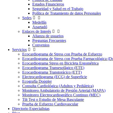
Estados Financieros
Seguridad y Salud en el Trabajo
Política de Tratamiento de datos Personales
Sedes
Medellín
Apartadó
Enlaces de Interés
Alianza de usuarios
Preguntas Frecuentes
Convenios
Servicios
Ecocardiograma de Stress con Prueba de Esfuerzo
Ecocardiograma de Stress con Prueba Farmacológica (D
Ecocardiograma Stress en Bicicleta Ergométrica
Ecocardiograma Transesofágico (ETE)
Ecocardiograma Transtorácico (ETT)
Electrocardiograma (ECG) de Superficie
Ecografía Doppler
Consulta Cardiológica (Adultos y Pediátrica)
Monitoreo Ambulatorio de Presión Arterial (MAPA)
Monitoreo Electrocardiográfico Continuo (MEC)
Tilt Test o Estudio de Mesa Basculante
Prueba de Esfuerzo Cardiovascular
Directorio Especialistas