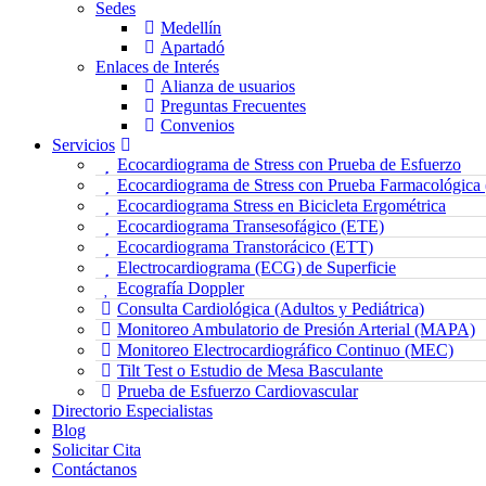
Sedes
Medellín
Apartadó
Enlaces de Interés
Alianza de usuarios
Preguntas Frecuentes
Convenios
Servicios
Ecocardiograma de Stress con Prueba de Esfuerzo
Ecocardiograma de Stress con Prueba Farmacológica
Ecocardiograma Stress en Bicicleta Ergométrica
Ecocardiograma Transesofágico (ETE)
Ecocardiograma Transtorácico (ETT)
Electrocardiograma (ECG) de Superficie
Ecografía Doppler
Consulta Cardiológica (Adultos y Pediátrica)
Monitoreo Ambulatorio de Presión Arterial (MAPA)
Monitoreo Electrocardiográfico Continuo (MEC)
Tilt Test o Estudio de Mesa Basculante
Prueba de Esfuerzo Cardiovascular
Directorio Especialistas
Blog
Solicitar Cita
Contáctanos