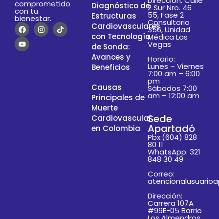
Dirección: Calle
comprometido
Diagnóstico de
2 Sur Nro. 46
con tu
55, Fase 2
Estructuras
bienestar.
Consultorio
Cardiovasculares
356, Unidad
con Tecnología
Médica Las
Vegas
de Sonda:
Avances y
Horario:
Lunes – Viernes
Beneficios
7:00 am – 6:00
pm
Causas
Sábados 7:00
am – 12:00 am
Principales de
Muerte
Sede
Cardiovascular
Apartadó
en Colombia
Pbx:(604) 828
80 11
WhatsApp: 321
848 30 49
Correo:
atencionalusuario
Dirección:
Carrera 107A
#99E-05 Barrio
Los Almendros