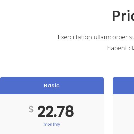
Pr
Exerci tation ullamcorper s
habent cl
Basic
22.78
$
monthly