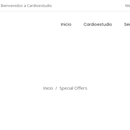
Bienvenidos a Cardioestudio
Me
Inicio
Cardioestudio
Se
Special Offers
Quienes Somos
Valores
Inicio
/
Special Offers
Historia
Nuestros Principios
Misión y Visión