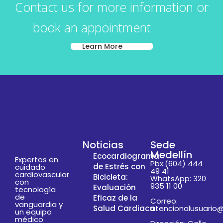
Contact us for more information or
book an appointment
Learn More
Noticias
Sede
Medellín
Ecocardiograma
Expertos en
Pbx:(604) 444
de Estrés con
cuidado
49 41
cardiovascular
Bicicleta:
WhatsApp: 320
con
935 11 00
Evaluación
tecnología
de
Eficaz de la
Correo:
vanguardia y
Salud Cardiaca
atencionalusuario
un equipo
médico