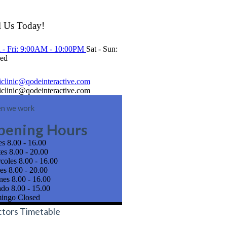
l Us Today!
- Fri: 9:00AM - 10:00PM
Sat - Sun:
sed
clinic@qodeinteractive.com
clinic@qodeinteractive.com
n we work
pening Hours
es
8.00 - 16.00
tes
8.00 - 20.00
rcoles
8.00 - 16.00
ves
8.00 - 20.00
rnes
8.00 - 16.00
ado
8.00 - 15.00
ingo
Closed
tors Timetable