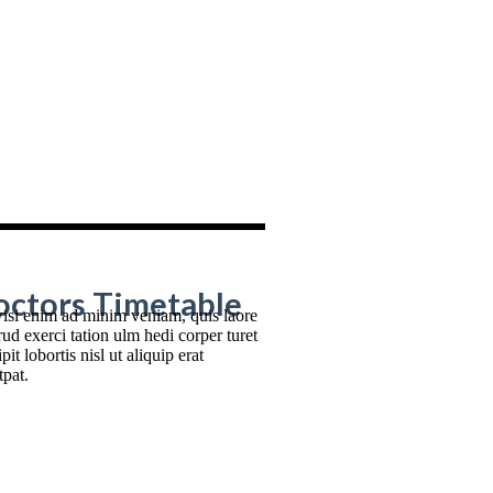
octors Timetable
isi enim ad minim veniam, quis laore
rud exerci tation ulm hedi corper turet
pit lobortis nisl ut aliquip erat
tpat.