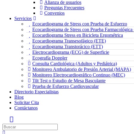
Alianza de usuarios
Preguntas Frecuentes
Convenios
Servicios
Ecocardiograma de Stress con Prueba de Esfuerzo
Ecocardiograma de Stress con Prueba Farmacológica
Ecocardiograma Stress en Bicicleta Ergométrica
Ecocardiograma Transesofágico (ETE)
Ecocardiograma Transtorácico (ETT)
Electrocardiograma (ECG) de Superficie
Ecografía Doppler
Consulta Cardiológica (Adultos y Pediátrica)
Monitoreo Ambulatorio de Presión Arterial (MAPA)
Monitoreo Electrocardiográfico Continuo (MEC)
Tilt Test o Estudio de Mesa Basculante
Prueba de Esfuerzo Cardiovascular
Directorio Especialistas
Blog
Solicitar Cita
Contáctanos