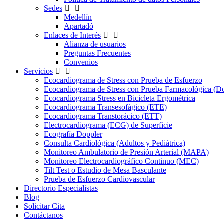
Sedes
Medellín
Apartadó
Enlaces de Interés
Alianza de usuarios
Preguntas Frecuentes
Convenios
Servicios
Ecocardiograma de Stress con Prueba de Esfuerzo
Ecocardiograma de Stress con Prueba Farmacológica (D
Ecocardiograma Stress en Bicicleta Ergométrica
Ecocardiograma Transesofágico (ETE)
Ecocardiograma Transtorácico (ETT)
Electrocardiograma (ECG) de Superficie
Ecografía Doppler
Consulta Cardiológica (Adultos y Pediátrica)
Monitoreo Ambulatorio de Presión Arterial (MAPA)
Monitoreo Electrocardiográfico Continuo (MEC)
Tilt Test o Estudio de Mesa Basculante
Prueba de Esfuerzo Cardiovascular
Directorio Especialistas
Blog
Solicitar Cita
Contáctanos