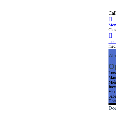
Cal
Mon 
Clo
medi
medi
Whe
O
Lun
Mar
Mié
Jue
Vie
Sáb
Dom
Doc