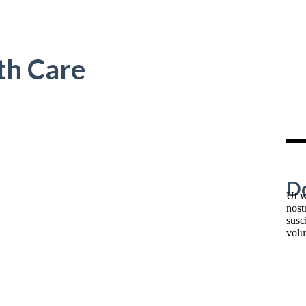
th Care
D
Ut w
nost
susci
volu