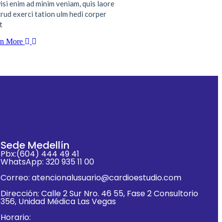
isi enim ad minim veniam, quis laore
rud exerci tation ulm hedi corper
t
rn More
Sede Medellín
Pbx:(604) 444 49 41
WhatsApp: 320 935 11 00
Correo: atencionalusuario@cardioestudio.com
Dirección: Calle 2 Sur Nro. 46 55, Fase 2 Consultorio
356, Unidad Médica Las Vegas
Horario: