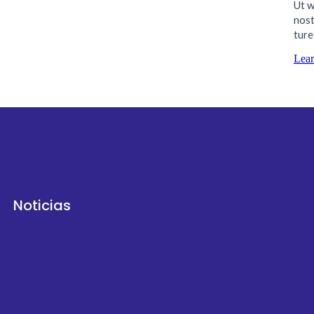
Ut w
nost
ture
Lea
Noticias